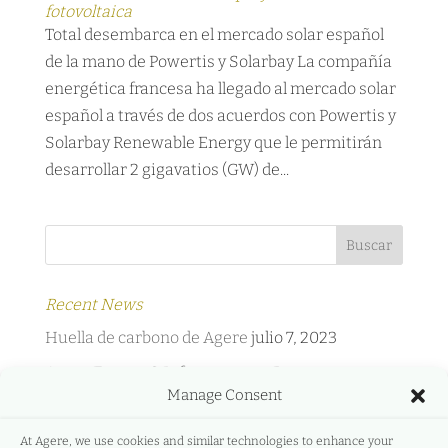
fotovoltaica
Total desembarca en el mercado solar español
de la mano de Powertis y Solarbay La compañía
energética francesa ha llegado al mercado solar
español a través de dos acuerdos con Powertis y
Solarbay Renewable Energy que le permitirán
desarrollar 2 gigavatios (GW) de...
Recent News
Huella de carbono de Agere
julio 7, 2023
Agere Energy & Infrastructure Partners y
Manage Consent
Protermosolar
febrero 2, 2022
Agere Energy & Infrastructure Partners y
At Agere, we use cookies and similar technologies to enhance your